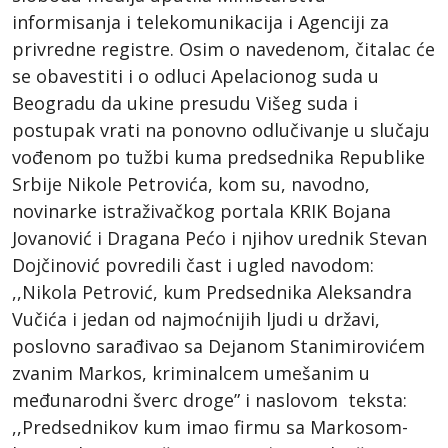
informisanja i telekomunikacija i Agenciji za
privredne registre. Osim o navedenom, čitalac će
se obavestiti i o odluci Apelacionog suda u
Beogradu da ukine presudu Višeg suda i
postupak vrati na ponovno odlučivanje u slučaju
vođenom po tužbi kuma predsednika Republike
Srbije Nikole Petrovića, kom su, navodno,
novinarke istraživačkog portala KRIK Bojana
Jovanović i Dragana Pećo i njihov urednik Stevan
Dojčinović povredili čast i ugled navodom:
,,Nikola Petrović, kum Predsednika Aleksandra
Vučića i jedan od najmoćnijih ljudi u državi,
poslovno sarađivao sa Dejanom Stanimirovićem
zvanim Markos, kriminalcem umešanim u
međunarodni šverc droge” i naslovom teksta:
,,Predsednikov kum imao firmu sa Markosom-