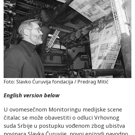
Foto: Slavko Ćuruvija fondacija / Predrag Mitić
English version below
U ovomesečnom Monitoringu medijske scene
čitalac se može obavestiti o odluci Vrhovnog
suda Srbije u postupku vođenom zbog ubistva
novinara Slavka Ćuruvije, novoj epizodi navodno