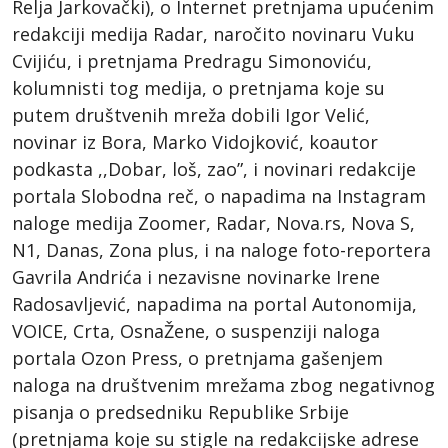
Relja Jarkovački), o Internet pretnjama upućenim
redakciji medija Radar, naročito novinaru Vuku
Cvijiću, i pretnjama Predragu Simonoviću,
kolumnisti tog medija, o pretnjama koje su
putem društvenih mreža dobili Igor Velić,
novinar iz Bora, Marko Vidojković, koautor
podkasta ,,Dobar, loš, zao”, i novinari redakcije
portala Slobodna reč, o napadima na Instagram
naloge medija Zoomer, Radar, Nova.rs, Nova S,
N1, Danas, Zona plus, i na naloge foto-reportera
Gavrila Andrića i nezavisne novinarke Irene
Radosavljević, napadima na portal Autonomija,
VOICE, Crta, OsnaŽene, o suspenziji naloga
portala Ozon Press, o pretnjama gašenjem
naloga na društvenim mrežama zbog negativnog
pisanja o predsedniku Republike Srbije
(pretnjama koje su stigle na redakcijske adrese