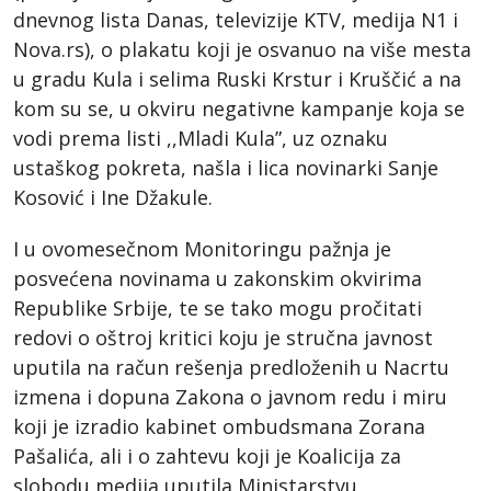
dnevnog lista Danas, televizije KTV, medija N1 i
Nova.rs), o plakatu koji je osvanuo na više mesta
u gradu Kula i selima Ruski Krstur i Kruščić a na
kom su se, u okviru negativne kampanje koja se
vodi prema listi ,,Mladi Kula”, uz oznaku
ustaškog pokreta, našla i lica novinarki Sanje
Kosović i Ine Džakule.
I u ovomesečnom Monitoringu pažnja je
posvećena novinama u zakonskim okvirima
Republike Srbije, te se tako mogu pročitati
redovi o oštroj kritici koju je stručna javnost
uputila na račun rešenja predloženih u Nacrtu
izmena i dopuna Zakona o javnom redu i miru
koji je izradio kabinet ombudsmana Zorana
Pašalića, ali i o zahtevu koji je Koalicija za
slobodu medija uputila Ministarstvu