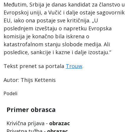
Međutim, Srbija je danas kandidat za članstvo u
Evropskoj uniji, a Vučić i dalje ostaje sagovornik
EU, iako ona postaje sve kritičnija. „U
poslednjem izveštaju o napretku Evropska
komisija je konačno bila iskrena o
katastrofalnom stanju slobode medija. Ali
posledice, sankcije i kazne i dalje izostaju.“
Tekst prenet sa portala
Trouw
.
Autor: Thijs Kettenis
Podeli
Primer obrasca
Krivična prijava -
obrazac
Privatna tužba -
obrazac