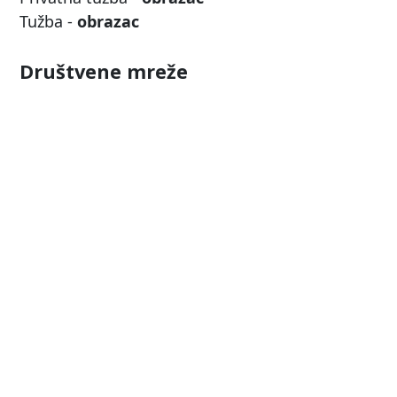
Tužba -
obrazac
Društvene mreže