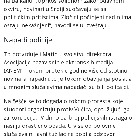
na Balkanu. „Uprkos solidnom zakonodavnom
okviru, novinari u Srbiji suočavaju se sa
političkim pritiscima. Zločini počinjeni nad njima
ostaju nekažnjeni“, navodi se u izveštaju.
Napadi policije
To potvrđuje i Matić u svojstvu direktora
Asocijacije nezavisnih elektronskih medija
(ANEM). Tokom protekle godine više od stotinu
novinara napadnuto je tokom obavljanja posla, a
u mnogim slučajevima napadači su bili policajci.
Najčešće se to događalo tokom protesta koje
studenti organizuju protiv Vučića, optužujući ga
za korupciju. „Vidimo da broj policijskih istraga o
nasilju drastično opada. U više od polovine
slučajeva ni javni tužilac ne dobija odgovor