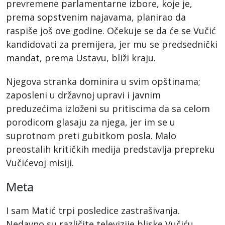
prevremene parlamentarne izbore, koje je,
prema sopstvenim najavama, planirao da
raspiše još ove godine. Očekuje se da će se Vučić
kandidovati za premijera, jer mu se predsednički
mandat, prema Ustavu, bliži kraju.
Njegova stranka dominira u svim opštinama;
zaposleni u državnoj upravi i javnim
preduzećima izloženi su pritiscima da sa celom
porodicom glasaju za njega, jer im se u
suprotnom preti gubitkom posla. Malo
preostalih kritičkih medija predstavlja prepreku
Vučićevoj misiji.
Meta
I sam Matić trpi posledice zastrašivanja.
Nedavno su različite televizije bliske Vučiću