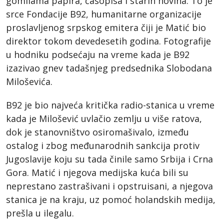
gomilama papira, časopisa i starih novina. To je
srce Fondacije B92, humanitarne organizacije
proslavljenog srpskog emitera čiji je Matić bio
direktor tokom devedesetih godina. Fotografije
u hodniku podsećaju na vreme kada je B92
izazivao gnev tadašnjeg predsednika Slobodana
Miloševića.
B92 je bio najveća kritička radio-stanica u vreme
kada je Milošević uvlačio zemlju u više ratova,
dok je stanovništvo osiromašivalo, između
ostalog i zbog međunarodnih sankcija protiv
Jugoslavije koju su tada činile samo Srbija i Crna
Gora. Matić i njegova medijska kuća bili su
neprestano zastrašivani i opstruisani, a njegova
stanica je na kraju, uz pomoć holandskih medija,
prešla u ilegalu.