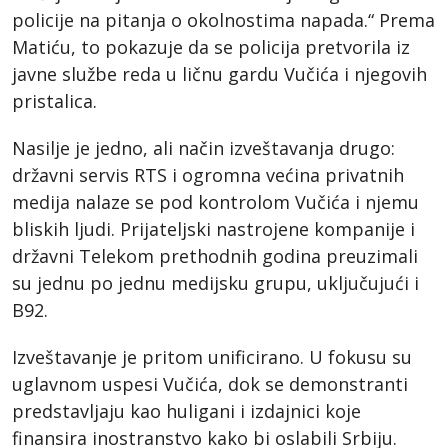
policije na pitanja o okolnostima napada.“ Prema
Matiću, to pokazuje da se policija pretvorila iz
javne službe reda u ličnu gardu Vučića i njegovih
pristalica.
Nasilje je jedno, ali način izveštavanja drugo:
državni servis RTS i ogromna većina privatnih
medija nalaze se pod kontrolom Vučića i njemu
bliskih ljudi. Prijateljski nastrojene kompanije i
državni Telekom prethodnih godina preuzimali
su jednu po jednu medijsku grupu, uključujući i
B92.
Izveštavanje je pritom unificirano. U fokusu su
uglavnom uspesi Vučića, dok se demonstranti
predstavljaju kao huligani i izdajnici koje
finansira inostranstvo kako bi oslabili Srbiju.