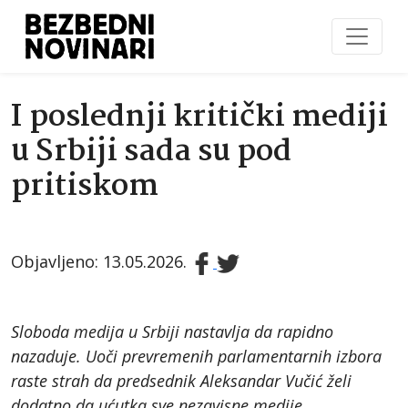
I poslednji kritički mediji
u Srbiji sada su pod
pritiskom
Objavljeno: 13.05.2026.
Sloboda medija u Srbiji nastavlja da rapidno
nazaduje. Uoči prevremenih parlamentarnih izbora
raste strah da predsednik Aleksandar Vučić želi
dodatno da ućutka sve nezavisne medije.