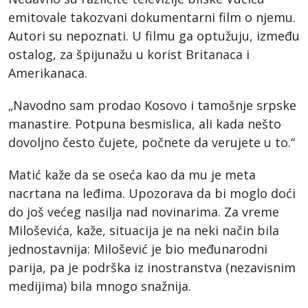
emitovale takozvani dokumentarni film o njemu.
Autori su nepoznati. U filmu ga optužuju, između
ostalog, za špijunažu u korist Britanaca i
Amerikanaca.
„Navodno sam prodao Kosovo i tamošnje srpske
manastire. Potpuna besmislica, ali kada nešto
dovoljno često čujete, počnete da verujete u to.“
Matić kaže da se oseća kao da mu je meta
nacrtana na leđima. Upozorava da bi moglo doći
do još većeg nasilja nad novinarima. Za vreme
Miloševića, kaže, situacija je na neki način bila
jednostavnija: Milošević je bio međunarodni
parija, pa je podrška iz inostranstva (nezavisnim
medijima) bila mnogo snažnija.