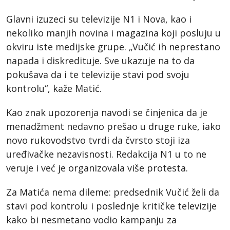
Glavni izuzeci su televizije N1 i Nova, kao i
nekoliko manjih novina i magazina koji posluju u
okviru iste medijske grupe. „Vučić ih neprestano
napada i diskredituje. Sve ukazuje na to da
pokušava da i te televizije stavi pod svoju
kontrolu“, kaže Matić.
Kao znak upozorenja navodi se činjenica da je
menadžment nedavno prešao u druge ruke, iako
novo rukovodstvo tvrdi da čvrsto stoji iza
uređivačke nezavisnosti. Redakcija N1 u to ne
veruje i već je organizovala više protesta.
Za Matića nema dileme: predsednik Vučić želi da
stavi pod kontrolu i poslednje kritičke televizije
kako bi nesmetano vodio kampanju za