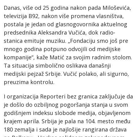
Danas, više od 25 godina nakon pada Miloševića,
televizija B92, nakon više promena vlasništva,
postala je jedan od glasnogovornika aktuelnog
predsednika Aleksandra Vučića, dok radio-
stanica emituje muziku. „Fondaciju smo još pre
mnogo godina potpuno odvojili od medijske
kompanije“, kaže Matić za svojim radnim stolom.
Ta situacija simbolično oslikava današnji
medijski pejzaž Srbije. Vučić polako, ali sigurno,
preuzima kontrolu.
I organizacija Reporteri bez granica zaključuje da
je došlo do ozbiljnog pogoršanja stanja u svom
godišnjem indeksu slobode medija, objavljenom
krajem aprila. Srbija je pala na 104. mesto među
180 zemalja i sada je najlošije rangirana država