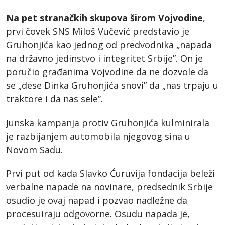
Na pet stranačkih skupova širom Vojvodine
,
prvi čovek SNS Miloš Vučević predstavio je
Gruhonjića kao jednog od predvodnika „napada
na državno jedinstvo i integritet Srbije”. On je
poručio građanima Vojvodine da ne dozvole da
se „dese Dinka Gruhonjića snovi” da „nas trpaju u
traktore i da nas sele”.
Junska kampanja protiv Gruhonjića kulminirala
je razbijanjem automobila njegovog sina u
Novom Sadu.
Prvi put od kada Slavko Ćuruvija fondacija beleži
verbalne napade na novinare, predsednik Srbije
osudio je ovaj napad i pozvao nadležne da
procesuiraju odgovorne. Osudu napada je,