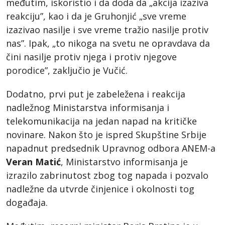
međutim, iskoristio i da doda da „akcija izaziva
reakciju”, kao i da je Gruhonjić „sve vreme
izazivao nasilje i sve vreme tražio nasilje protiv
nas”. Ipak, „to nikoga na svetu ne opravdava da
čini nasilje protiv njega i protiv njegove
porodice”, zaključio je Vučić.
Dodatno, prvi put je zabeležena i reakcija
nadležnog Ministarstva informisanja i
telekomunikacija na jedan napad na kritičke
novinare. Nakon što je ispred Skupštine Srbije
napadnut predsednik Upravnog odbora ANEM-a
Veran Matić
, Ministarstvo informisanja je
izrazilo zabrinutost zbog tog napada i pozvalo
nadležne da utvrde činjenice i okolnosti tog
događaja.