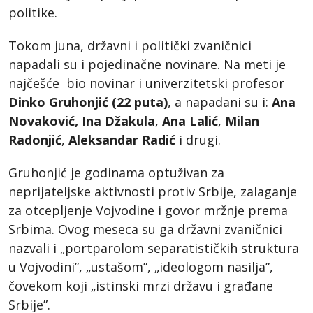
politike.
Tokom juna, državni i politički zvaničnici
napadali su i pojedinačne novinare. Na meti je
najčešće bio novinar i univerzitetski profesor
Dinko Gruhonjić (22 puta)
, a napadani su i:
Ana
Novaković, Ina Džakula
,
Ana Lalić
,
Milan
Radonjić
,
Aleksandar Radić
i drugi.
Gruhonjić je godinama optuživan za
neprijateljske aktivnosti protiv Srbije, zalaganje
za otcepljenje Vojvodine i govor mržnje prema
Srbima. Ovog meseca su ga državni zvaničnici
nazvali i „portparolom separatističkih struktura
u Vojvodini”, „ustašom”, „ideologom nasilja”,
čovekom koji „istinski mrzi državu i građane
Srbije”.