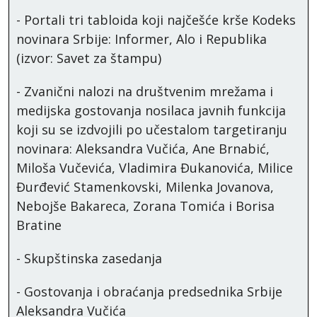
- Portali tri tabloida koji najčešće krše Kodeks
novinara Srbije: Informer, Alo i Republika
(izvor: Savet za štampu)
- Zvanični nalozi na društvenim mrežama i
medijska gostovanja nosilaca javnih funkcija
koji su se izdvojili po učestalom targetiranju
novinara: Aleksandra Vučića, Ane Brnabić,
Miloša Vučevića, Vladimira Đukanovića, Milice
Đurđević Stamenkovski, Milenka Jovanova,
Nebojše Bakareca, Zorana Tomića i Borisa
Bratine
- Skupštinska zasedanja
- Gostovanja i obraćanja predsednika Srbije
Aleksandra Vučića