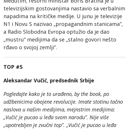
Međutim, resorni ministar Boris Bratina je u
televizijskim gostovanjima nastavio sa verbalnim
napadima na kritičke medije. U junu je televizije
N1 i Novu S nazivao „propagandnim stanicama”,
a Radio Slobodna Evropa optužio da je dao
„mustru” medijima da se „stalno govori nešto
rđavo o svojoj zemlji”.
TOP #5
Aleksandar Vučić, predsednik Srbije
Pogledajte kako je to urađeno, by the book, po
udžbenicima obojene revolucije. Imate stotinu tačno
naslova u našim medijima, mejnstrim medijima:
„Vučić je pucao u leđa svom narodu”. Nije više
„upotrebljen je zvučni top”. „Vučić je pucao u leđa