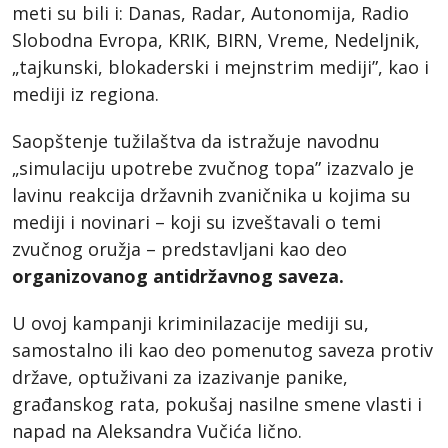
meti su bili i: Danas, Radar, Autonomija, Radio
Slobodna Evropa, KRIK, BIRN, Vreme, Nedeljnik,
„tajkunski, blokaderski i mejnstrim mediji”, kao i
mediji iz regiona.
Saopštenje tužilaštva da istražuje navodnu
„simulaciju upotrebe zvučnog topa” izazvalo je
lavinu reakcija državnih zvaničnika u kojima su
mediji i novinari – koji su izveštavali o temi
zvučnog oružja – predstavljani kao deo
organizovanog antidržavnog saveza.
U ovoj kampanji kriminilazacije mediji su,
samostalno ili kao deo pomenutog saveza protiv
države, optuživani za izazivanje panike,
građanskog rata, pokušaj nasilne smene vlasti i
napad na Aleksandra Vučića lično.