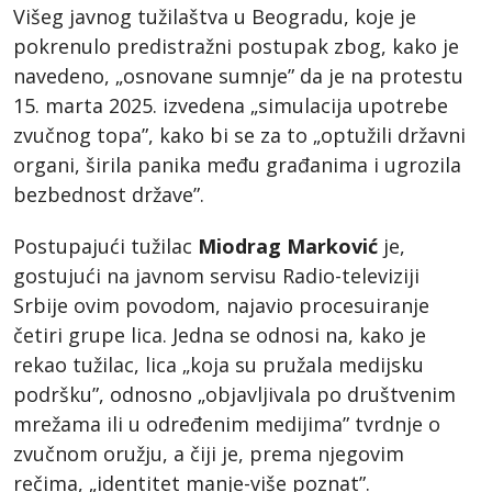
Višeg javnog tužilaštva u Beogradu, koje je
pokrenulo predistražni postupak zbog, kako je
navedeno, „osnovane sumnje” da je na protestu
15. marta 2025. izvedena „simulacija upotrebe
zvučnog topa”, kako bi se za to „optužili državni
organi, širila panika među građanima i ugrozila
bezbednost države”.
Postupajući tužilac
Miodrag Marković
je,
gostujući na javnom servisu Radio-televiziji
Srbije ovim povodom, najavio procesuiranje
četiri grupe lica. Jedna se odnosi na, kako je
rekao tužilac, lica „koja su pružala medijsku
podršku”, odnosno „objavljivala po društvenim
mrežama ili u određenim medijima” tvrdnje o
zvučnom oružju, a čiji je, prema njegovim
rečima, „identitet manje-više poznat”.