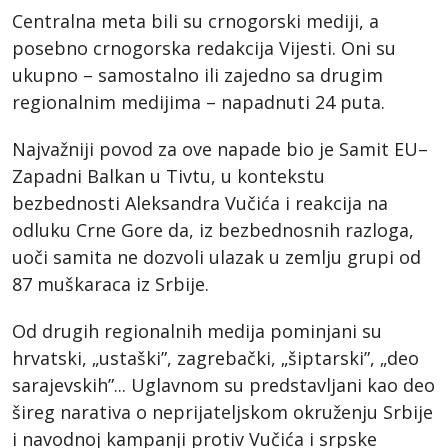
Centralna meta bili su crnogorski mediji, a
posebno crnogorska redakcija Vijesti. Oni su
ukupno – samostalno ili zajedno sa drugim
regionalnim medijima – napadnuti 24 puta.
Najvažniji povod za ove napade bio je Samit EU–
Zapadni Balkan u Tivtu, u kontekstu
bezbednosti Aleksandra Vučića i reakcija na
odluku Crne Gore da, iz bezbednosnih razloga,
uoči samita ne dozvoli ulazak u zemlju grupi od
87 muškaraca iz Srbije.
Od drugih regionalnih medija pominjani su
hrvatski, „ustaški”, zagrebački, „šiptarski”, „deo
sarajevskih”... Uglavnom su predstavljani kao deo
šireg narativa o neprijateljskom okruženju Srbije
i navodnoj kampanji protiv Vučića i srpske