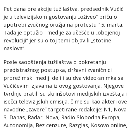
Pet dana pre akcije tužilaštva, predsednik Vučić
je u televizijskom gostovanju „oživeo” priču o
upotrebi zvučnog oružja na protestu 15. marta.
Tada je optužio i medije za učešće u „obojenoj
revoluciji” jer su o toj temi objavili „stotine
naslova”.
Posle saopštenja tužilaštva o pokretanju
predistražnog postupka, državni zvaničnici i
prorežimski mediji delili su dva video-snimka sa
Vučićevim izjavama iz ovog gostovanja. Njegove
tvrdnje pratili su skrinšotovi medijskih izveštaja i
isečci televizijskih emisija, čime su kao akteri ove
navodne „zavere” targetirane redakcije: N1, Nova
S, Danas, Radar, Nova, Radio Slobodna Evropa,
Autonomija, Bez cenzure, Razglas, Kosovo online,