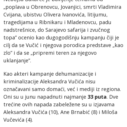
„poplava u Obrenovcu, Jovanjici, smrti Vladimira
Cvijana, ubistvu Olivera Ivanovića, litijumu,
tragedijama u Ribnikaru i Mladenovcu, padu
nadstrešnice, do Sarajevo safarija i zvučnog
topa” ocenio kao dugogodišnju kampanju čiji je
cilj da se Vučić i njegova porodica predstave „kao
zlo” i da se „pripremi teren za njegovo
uklanjanje”.
Kao akteri kampanje dehumanizacije i
kriminalizacije Aleksandra Vučića nisu
označavani samo domaći, već i mediji iz regiona.
Oni su u junu napadnuti najmanje
33 puta
. Dve
trećine ovih napada zabeležene su u izjavama
Aleksandra Vučića (10), Ane Brnabić (8) i Miloša
Vučevića (4).