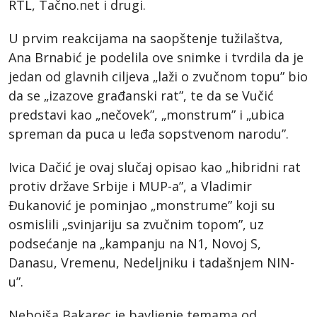
RTL, Tačno.net i drugi.
U prvim reakcijama na saopštenje tužilaštva,
Ana Brnabić je podelila ove snimke i tvrdila da je
jedan od glavnih ciljeva „laži o zvučnom topu” bio
da se „izazove građanski rat”, te da se Vučić
predstavi kao „nečovek”, „monstrum” i „ubica
spreman da puca u leđa sopstvenom narodu”.
Ivica Dačić je ovaj slučaj opisao kao „hibridni rat
protiv države Srbije i MUP-a”, a Vladimir
Đukanović je pominjao „monstrume” koji su
osmislili „svinjariju sa zvučnim topom”, uz
podsećanje na „kampanju na N1, Novoj S,
Danasu, Vremenu, Nedeljniku i tadašnjem NIN-
u”.
Nebojša Bakarec je bavljenje temama od