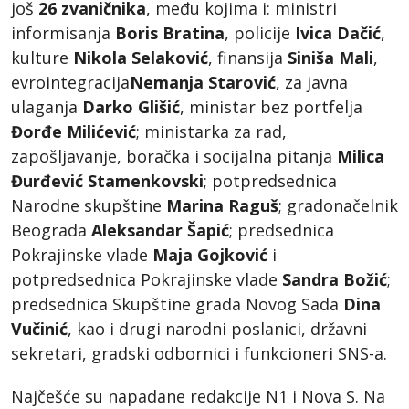
još
26 zvaničnika
,
među kojima i: ministri
informisanja
Boris Bratina
, policije
Ivica Dačić
,
kulture
Nikola
Selaković
, finansija
Siniša Mali
,
evrointegracija
Nemanja Starović
, za javna
ulaganja
Darko Glišić
, ministar bez portfelja
Đorđe Milićević
; ministarka za rad,
zapošljavanje, boračka i socijalna pitanja
Milica
Đurđević Stamenkovski
; potpredsednica
Narodne skupštine
Marina Raguš
; gradonačelnik
Beograda
Aleksandar Šapić
; predsednica
Pokrajinske vlade
Maja Gojković
i
potpredsednica Pokrajinske vlade
Sandra Božić
;
predsednica Skupštine grada Novog Sada
Dina
Vučinić
, kao i drugi narodni poslanici, državni
sekretari, gradski odbornici i funkcioneri SNS-a.
Najčešće su napadane redakcije N1 i Nova S. Na