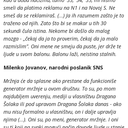
Kao u doba nacizma, tamo '33, '34, '35, mi nismo
smeli da platimo reklamu na N1 i na Novoj S. Ne
smeš da se reklamiraš. (...) Ja ih razumem zašto je to
traženo od njih. Zato što bi se makar u tih 30
sekundi čula istina. Nekome bi došlo do malog
mozga - „čekaj da ja to proverim, čekaj da ja malo
razmislim”. Oni mene ne smeju da puste, jer drže te
ljude u svom balonu. Balonu laži, neistina stalnih.
Milenko Jovanov, narodni poslanik SNS
Mržnja će da splasne ako prestane da funkcioniše
generator mržnje u ovom društvu. To su, po mom
najdubljem uverenju, mediji u vlasništvu Dragana
Šolaka ili pod upravom Dragana Šolaka danas - ako
mu nisu formalno u vlasništvu, on i dalje upravlja
njima (...). Oni su, po meni, generator mržnje. I oni
su ti koji na svaki mogući način dovode ljude u stanje