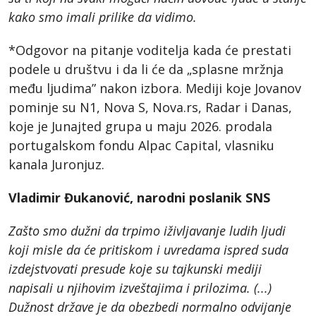
kako smo imali prilike da vidimo.
*Odgovor na pitanje voditelja kada će prestati
podele u društvu i da li će da „splasne mržnja
među ljudima” nakon izbora. Mediji koje Jovanov
pominje su N1, Nova S, Nova.rs, Radar i Danas,
koje je Junajted grupa u maju 2026. prodala
portugalskom fondu Alpac Capital, vlasniku
kanala Juronjuz.
Vladimir Đukanović, narodni poslanik SNS
Zašto smo dužni da trpimo iživljavanje ludih ljudi
koji misle da će pritiskom i uvredama ispred suda
izdejstvovati presude koje su tajkunski mediji
napisali u njihovim izveštajima i prilozima. (...)
Dužnost države je da obezbedi normalno odvijanje