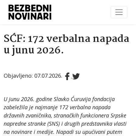
SĆF: 172 verbalna napada
u junu 2026.
Objavljeno: 07.07.2026.
U junu 2026. godine Slavko Ćuruvija fondacija
zabeležila je najmanje 172 verbalna napada
državnih zvaničnika, stranačkih funkcionera Srpske
napredne stranke (SNS) i drugih predstavnika vlasti
na novinare i medije. Napadi su upućivani putem