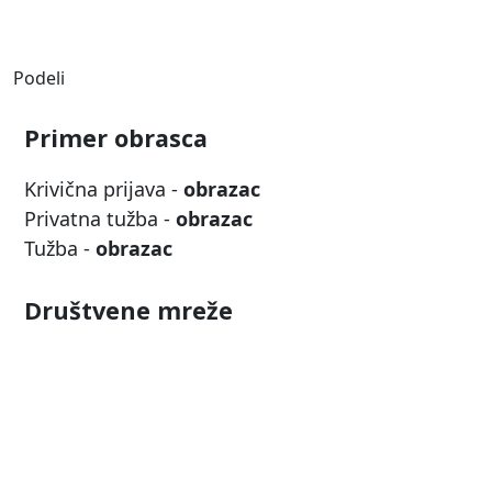
Podeli
Primer obrasca
Krivična prijava -
obrazac
Privatna tužba -
obrazac
Tužba -
obrazac
Društvene mreže