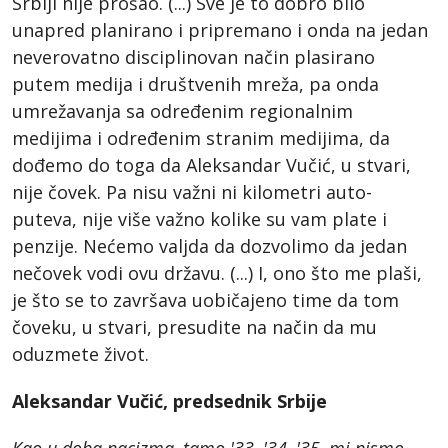
Srbiji nije prošao. (...) Sve je to dobro bilo
unapred planirano i pripremano i onda na jedan
neverovatno disciplinovan način plasirano
putem medija i društvenih mreža, pa onda
umrežavanja sa određenim regionalnim
medijima i određenim stranim medijima, da
dođemo do toga da Aleksandar Vučić, u stvari,
nije čovek. Pa nisu važni ni kilometri auto-
puteva, nije više važno kolike su vam plate i
penzije. Nećemo valjda da dozvolimo da jedan
nečovek vodi ovu državu. (...) I, ono što me plaši,
je što se to završava uobičajeno time da tom
čoveku, u stvari, presudite na način da mu
oduzmete život.
Aleksandar Vučić, predsednik Srbije