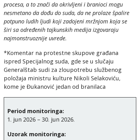
procesa, a to znači da okrivljeni i branioci mogu
nesmetano da dođu do suda, da ne prolaze špalire
potpuno ludih ljudi koji zadojeni mržnjom koja se
širi sa određenih tajkunskih medija izgovaraju
najmonstruoznije uvrede.
*Komentar na protestne skupove građana
ispred Specijalnog suda, gde se u slučaju
Generalštab sudi za zloupotrebu službenog
položaja ministru kulture Nikoli Selakoviću,
kome je Đukanović jedan od branilaca
Period monitoringa:
1. jun 2026 – 30. jun 2026.
Uzorak monitoringa: