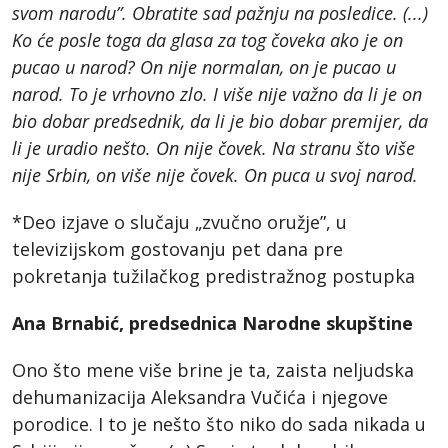
svom narodu”. Obratite sad pažnju na posledice. (...)
Ko će posle toga da glasa za tog čoveka ako je on
pucao u narod? On nije normalan, on je pucao u
narod. To je vrhovno zlo. I više nije važno da li je on
bio dobar predsednik, da li je bio dobar premijer, da
li je uradio nešto. On nije čovek. Na stranu što više
nije Srbin, on više nije čovek. On puca u svoj narod.
*Deo izjave o slučaju „zvučno oružje”, u
televizijskom gostovanju pet dana pre
pokretanja tužilačkog predistražnog postupka
Ana Brnabić, predsednica Narodne skupštine
Ono što mene više brine je ta, zaista neljudska
dehumanizacija Aleksandra Vučića i njegove
porodice. I to je nešto što niko do sada nikada u