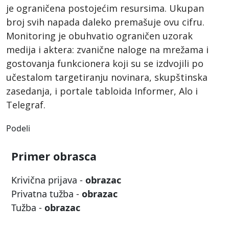
je ograničena postojećim resursima. Ukupan
broj svih napada daleko premašuje ovu cifru.
Monitoring je obuhvatio ograničen uzorak
medija i aktera: zvanične naloge na mrežama i
gostovanja funkcionera koji su se izdvojili po
učestalom targetiranju novinara, skupštinska
zasedanja, i portale tabloida Informer, Alo i
Telegraf.
Podeli
Primer obrasca
Krivična prijava -
obrazac
Privatna tužba -
obrazac
Tužba -
obrazac