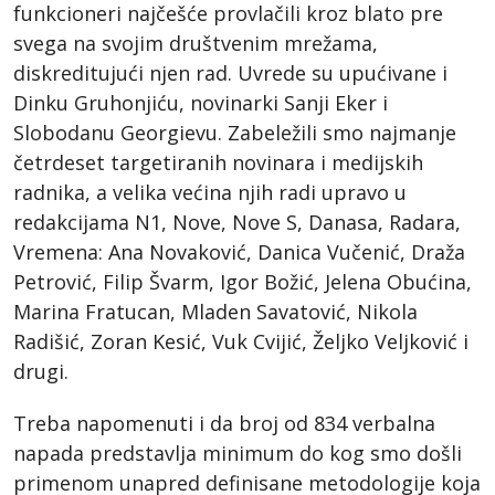
funkcioneri najčešće provlačili kroz blato pre
svega na svojim društvenim mrežama,
diskreditujući njen rad. Uvrede su upućivane i
Dinku Gruhonjiću, novinarki Sanji Eker i
Slobodanu Georgievu. Zabeležili smo najmanje
četrdeset targetiranih novinara i medijskih
radnika, a velika većina njih radi upravo u
redakcijama N1, Nove, Nove S, Danasa, Radara,
Vremena: Ana Novaković, Danica Vučenić, Draža
Petrović, Filip Švarm, Igor Božić, Jelena Obućina,
Marina Fratucan, Mladen Savatović, Nikola
Radišić, Zoran Kesić, Vuk Cvijić, Željko Veljković i
drugi.
Treba napomenuti i da broj od 834 verbalna
napada predstavlja minimum do kog smo došli
primenom unapred definisane metodologije koja