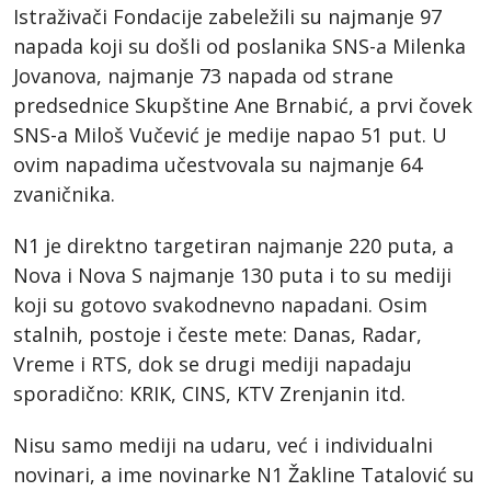
Istraživači Fondacije zabeležili su najmanje 97
napada koji su došli od poslanika SNS-a Milenka
Jovanova, najmanje 73 napada od strane
predsednice Skupštine Ane Brnabić, a prvi čovek
SNS-a Miloš Vučević je medije napao 51 put. U
ovim napadima učestvovala su najmanje 64
zvaničnika.
N1 je direktno targetiran najmanje 220 puta, a
Nova i Nova S najmanje 130 puta i to su mediji
koji su gotovo svakodnevno napadani. Osim
stalnih, postoje i česte mete: Danas, Radar,
Vreme i RTS, dok se drugi mediji napadaju
sporadično: KRIK, CINS, KTV Zrenjanin itd.
Nisu samo mediji na udaru, već i individualni
novinari, a ime novinarke N1 Žakline Tatalović su