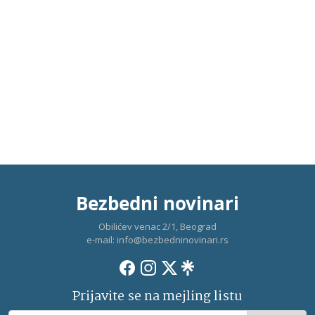
Bezbedni novinari
Obilićev venac 2/1, Beograd
e-mail:
info@bezbedninovinari.rs
Prijavite se na mejling listu