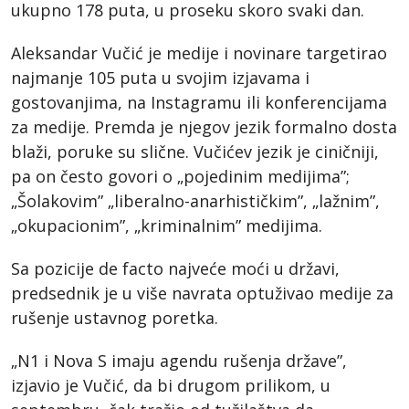
ukupno 178 puta, u proseku skoro svaki dan.
Aleksandar Vučić je medije i novinare targetirao
najmanje 105 puta u svojim izjavama i
gostovanjima, na Instagramu ili konferencijama
za medije. Premda je njegov jezik formalno dosta
blaži, poruke su slične. Vučićev jezik je ciničniji,
pa on često govori o „pojedinim medijima”;
„Šolakovim” „liberalno-anarhističkim”, „lažnim”,
„okupacionim”, „kriminalnim” medijima.
Sa pozicije de facto najveće moći u državi,
predsednik je u više navrata optuživao medije za
rušenje ustavnog poretka.
„N1 i Nova S imaju agendu rušenja države”,
izjavio je Vučić, da bi drugom prilikom, u