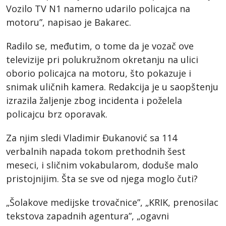
Vozilo TV N1 namerno udarilo policajca na
motoru”, napisao je Bakarec.
Radilo se, međutim, o tome da je vozač ove
televizije pri polukružnom okretanju na ulici
oborio policajca na motoru, što pokazuje i
snimak uličnih kamera. Redakcija je u saopštenju
izrazila žaljenje zbog incidenta i poželela
policajcu brz oporavak.
Za njim sledi Vladimir Đukanović sa 114
verbalnih napada tokom prethodnih šest
meseci, i sličnim vokabularom, doduše malo
pristojnijim. Šta se sve od njega moglo čuti?
„Šolakove medijske trovačnice”, „KRIK, prenosilac
tekstova zapadnih agentura”, „ogavni