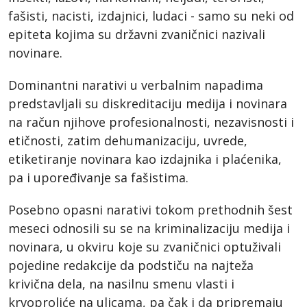
fašisti, nacisti, izdajnici, ludaci - samo su neki od
epiteta kojima su državni zvaničnici nazivali
novinare.
Dominantni narativi u verbalnim napadima
predstavljali su diskreditaciju medija i novinara
na račun njihove profesionalnosti, nezavisnosti i
etičnosti, zatim dehumanizaciju, uvrede,
etiketiranje novinara kao izdajnika i plaćenika,
pa i upoređivanje sa fašistima.
Posebno opasni narativi tokom prethodnih šest
meseci odnosili su se na kriminalizaciju medija i
novinara, u okviru koje su zvaničnici optuživali
pojedine redakcije da podstiču na najteža
krivična dela, na nasilnu smenu vlasti i
krvoproliće na ulicama, pa čak i da pripremaju