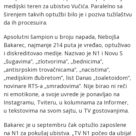
medijski teren za ubistvo Vučića. Paralelno sa
širenjem takvih optužbi bilo je i poziva tužilaštvu
da ih procesuira.
Apsolutni šampion u broju napada, Nebojša
Bakarec, najmanje 214 puta je vređao, optuživao
i diskreditovao medije. Nazivao je N1 i Novu S
„šugavima”, „zlotvorima”, „bednicima”,
„antisrpskim trovačnicama”, „nacistima”,
„medijskim đubretom”, list Danas „toaletoidom”,
novinare RTS-a „smradovima”. Nije birao ni reči
ni emotikone, a svoje uvrede je ponavljao na
Instagramu, Tviteru, u kolumnama za Informer,
u tekstovima na svom sajtu, u TV gostovanjima.
Bakarec je u septembru čak optužio zaposlene
na N1 za pokušaj ubistva. „TV N1 počeo da ubija!