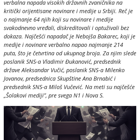
verbalna napada visokih državnih zvaničnika na
kritički orijentisane novinare i medije u Srbiji. Reč je
o najmanje 64 njih koji su novinare i medije
svakodnevno vređali, diskreditovali i optuživali bez
dokaza. Najčešći napadač je Nebojša Bakarec, koji je
medije i novinare verbalno napao najmanje 214
puta, što je četvrtina od ukupnog broja. Za njim slede
poslanik SNS-a Vladimir Đukanović, predsednik
države Aleksandar Vučić, poslanik SNS-a Milenko
Jovanov, predsednica Skupštine Ana Brnabić i
predsednik SNS-a Miloš Vučević. Na meti su najčešće
„Šolakovi mediji”, pre svega N1 i Nova S.