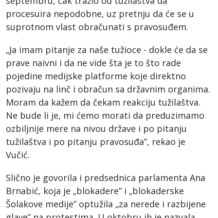
septembru, čak tražio od tužilaštva da
procesuira nepodobne, uz pretnju da će se u
suprotnom vlast obračunati s pravosuđem.
„Ja imam pitanje za naše tužioce - dokle će da se
prave naivni i da ne vide šta je to što rade
pojedine medijske platforme koje direktno
pozivaju na linč i obračun sa državnim organima.
Moram da kažem da čekam reakciju tužilaštva.
Ne bude li je, mi ćemo morati da preduzimamo
ozbiljnije mere na nivou države i po pitanju
tužilaštva i po pitanju pravosuđa”, rekao je
Vučić.
Slično je govorila i predsednica parlamenta Ana
Brnabić, koja je „blokadere” i „blokaderske
Šolakove medije” optužila „za nerede i razbijene
glave” na protestima. U oktobru ih je nazvala