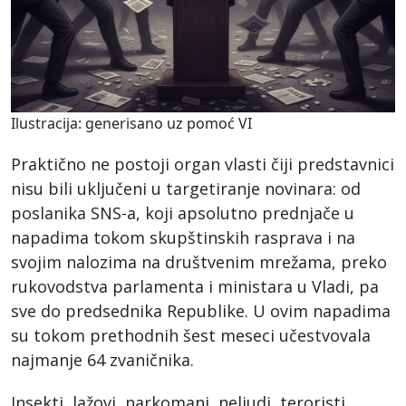
Ilustracija: generisano uz pomoć VI
Praktično ne postoji organ vlasti čiji predstavnici
nisu bili uključeni u targetiranje novinara: od
poslanika SNS-a, koji apsolutno prednjače u
napadima tokom skupštinskih rasprava i na
svojim nalozima na društvenim mrežama, preko
rukovodstva parlamenta i ministara u Vladi, pa
sve do predsednika Republike. U ovim napadima
su tokom prethodnih šest meseci učestvovala
najmanje 64 zvaničnika.
Insekti, lažovi, narkomani, neljudi, teroristi,