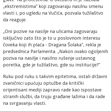
„ekstremistima” koji zagovaraju nasilnu smenu
vlasti i, po ugledu na Vučića, pozvala tužilaštvo
da reaguje.
„Oni pozive na nasilje na ulicama zagovaraju
isključivo zato što je to u poslovnom interesu
čoveka koji ih plaća - Dragana Šolaka”, rekla je
predsednica Parlamenta. „Nakon ovako ogoljenih
poziva na nasilje i nasilno rušenje ustavnog
poretka, gde je tužilaštvo, gde su institucije?”
Ruku pod ruku s takvim epitetima, ostali državni
zvaničnici upućuju optužbe da kritički
orijentisani mediji zapravo rade kao ispostave
stranih službi, da truju građane lažima i da rade
na svrgavanju vlasti.