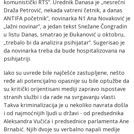
komunistički RTS”. Urednik Danasa je „nesrećni
Draža Petrović, nekada vatreni četnik, a danas
ANTIFA početnik”, novinarka N1 Ana Novaković je
„lažni novinar”, a jedan tekst Snežane Čongradin
u listu Danas, smatrao je Đukanović u oktobru,
„trebalo bi da analizira psihijatar”. Sugerisao je
da novinarka treba da bude hospitalizovana na
psihijatriji.
Iako su uvrede bile najčešće zastupljene, nešto
ređe ali potencijalno opasnije su bile optužbe da
su kritički orijentisani mediji zapravo ispostave
stranih službi i da rade na svrgavanju vlasti.
Takva kriminalizacija je u nekoliko navrata došla
i od najmoćnijih ljudi u državi - od predsednika
Aleksandra Vučića i predsednice parlamenta Ane
Brnabić. Njih dvoje su verbalno napali medije